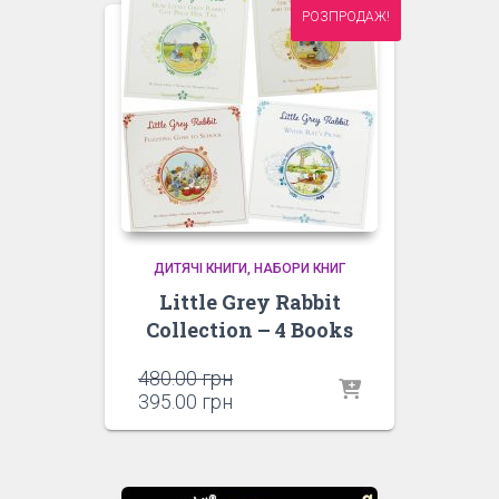
РОЗПРОДАЖ!
ДИТЯЧІ КНИГИ
НАБОРИ КНИГ
Little Grey Rabbit
Collection – 4 Books
Оригінальна
480.00
грн
ціна:
Поточна
395.00
грн
480.00 грн.
ціна:
395.00 грн.