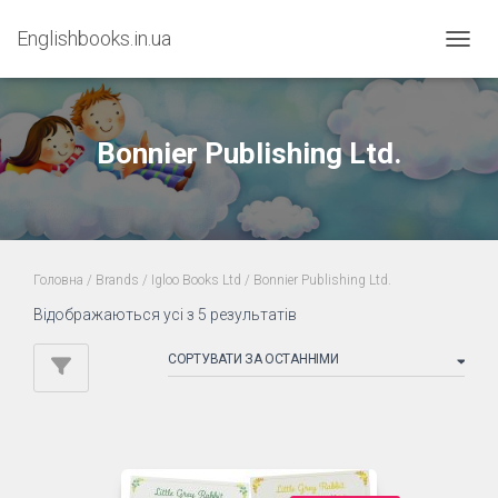
Englishbooks.in.ua
ПЕРЕМ
Bonnier Publishing Ltd.
Головна
/ Brands /
Igloo Books Ltd
/ Bonnier Publishing Ltd.
Sorted
Відображаються усі з 5 результатів
by
latest