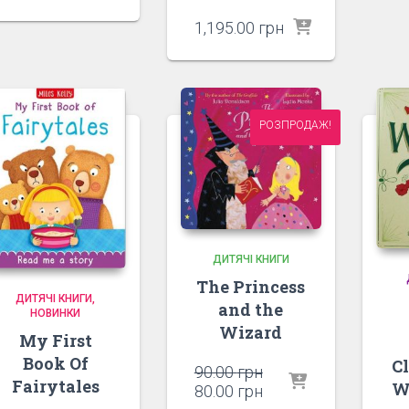
1,195.00
грн
РОЗПРОДАЖ!
ДИТЯЧІ КНИГИ
The Princess
ДИТЯЧІ КНИГИ
and the
НОВИНКИ
Wizard
My First
Book Of
Cl
Оригінальна
90.00
грн
Fairytales
W
ціна:
Поточна
80.00
грн