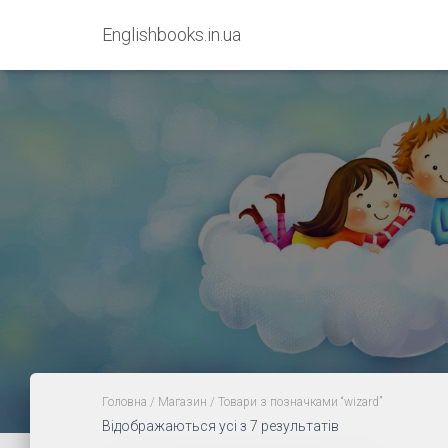
Englishbooks.in.ua
Головна
/
Магазин
/ Товари з позначками “wizard”
Sorted
Відображаються усі з 7 результатів
by