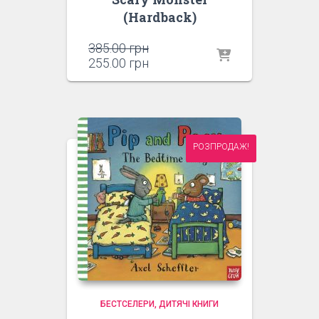
(Hardback)
Оригінальна
385.00
грн
ціна:
Поточна
255.00
грн
385.00 грн.
ціна:
255.00 грн.
РОЗПРОДАЖ!
БЕСТСЕЛЕРИ
ДИТЯЧІ КНИГИ