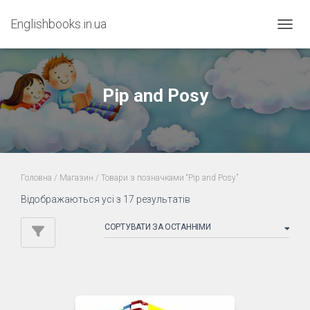
Englishbooks.in.ua
ПЕРЕМ
Pip and Posy
Головна
/
Магазин
/ Товари з позначками “Pip and Posy”
Sorted
Відображаються усі з 17 результатів
by
latest