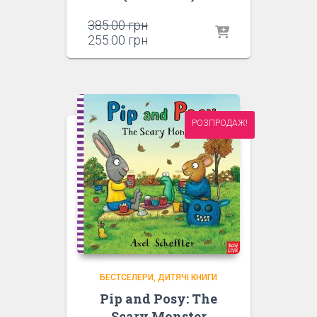
Оригінальна
385.00
грн
ціна:
Поточна
255.00
грн
385.00 грн.
ціна:
255.00 грн.
РОЗПРОДАЖ!
БЕСТСЕЛЕРИ
ДИТЯЧІ КНИГИ
Pip and Posy: The
Scary Monster