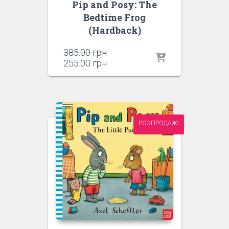
Pip and Posy: The
Bedtime Frog
(Hardback)
Оригінальна
385.00
грн
ціна:
Поточна
255.00
грн
385.00 грн.
ціна:
255.00 грн.
РОЗПРОДАЖ!