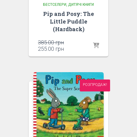
БЕСТСЕЛЕРИ
ДИТЯЧІ КНИГИ
Pip and Posy: The
Little Puddle
(Hardback)
Оригінальна
385.00
грн
ціна:
Поточна
255.00
грн
385.00 грн.
ціна:
255.00 грн.
РОЗПРОДАЖ!