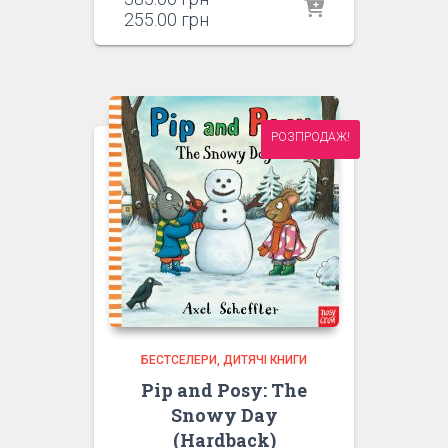
ціна:
Поточна
255.00
грн
385.00 грн.
ціна:
255.00 грн.
РОЗПРОДАЖ!
БЕСТСЕЛЕРИ
ДИТЯЧІ КНИГИ
Pip and Posy: The
Snowy Day
(Hardback)