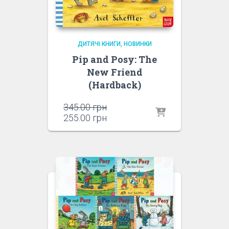
ДИТЯЧІ КНИГИ
НОВИНКИ
Pip and Posy: The
New Friend
(Hardback)
Оригінальна
345.00
грн
ціна:
Поточна
255.00
грн
345.00 грн.
ціна:
255.00 грн.