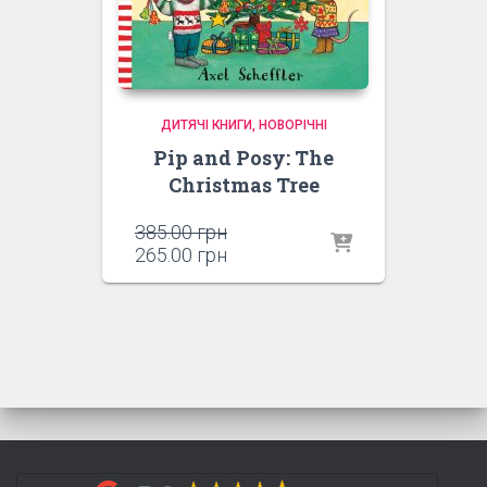
ДИТЯЧІ КНИГИ
НОВОРІЧНІ
Pip and Posy: The
Christmas Tree
Оригінальна
385.00
грн
ціна:
Поточна
265.00
грн
385.00 грн.
ціна:
265.00 грн.