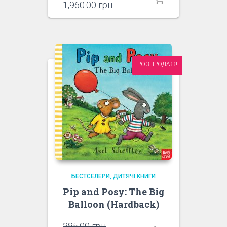
ціна:
Поточна
1,960.00
грн
2,850.00 грн.
ціна:
1,960.00 грн.
РОЗПРОДАЖ!
БЕСТСЕЛЕРИ
ДИТЯЧІ КНИГИ
Pip and Posy: The Big
Balloon (Hardback)
Оригінальна
385.00
грн