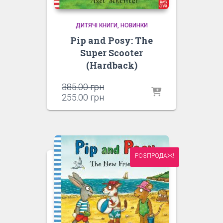
ДИТЯЧІ КНИГИ
НОВИНКИ
Pip and Posy: The
Super Scooter
(Hardback)
Оригінальна
385.00
грн
ціна:
Поточна
255.00
грн
385.00 грн.
ціна:
255.00 грн.
РОЗПРОДАЖ!