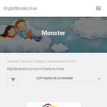
Englishbooks.in.ua
ПЕРЕМ
Monster
Головна
/
Магазин
/ Товари з позначками “Monster”
Sorted
Відображаються усі з 9 результатів
by
latest