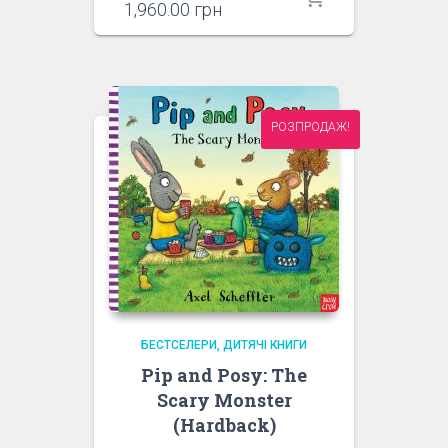
ціна:
Поточна
1,960.00
грн
2,850.00 грн.
ціна:
1,960.00 грн.
РОЗПРОДАЖ!
БЕСТСЕЛЕРИ
ДИТЯЧІ КНИГИ
Pip and Posy: The
Scary Monster
(Hardback)