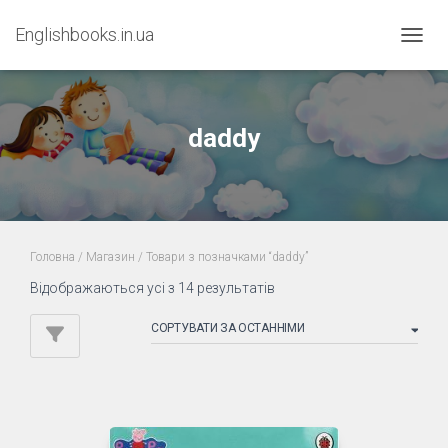
Englishbooks.in.ua
ПЕРЕМ
daddy
Головна
/
Магазин
/ Товари з позначками “daddy”
Sorted
Відображаються усі з 14 результатів
by
latest