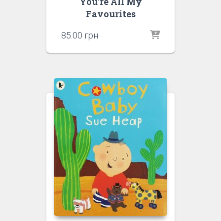
You’re All My
Favourites
85.00
грн