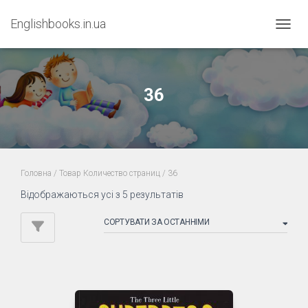
Englishbooks.in.ua
ПЕРЕМ
36
Головна
/ Товар Количество страниц / 36
Sorted
Відображаються усі з 5 результатів
by
latest