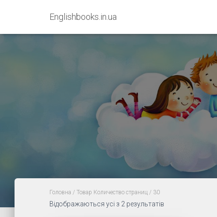
Englishbooks.in.ua
Головна
/ Товар Количество страниц / 30
Sorted
Відображаються усі з 2 результатів
by