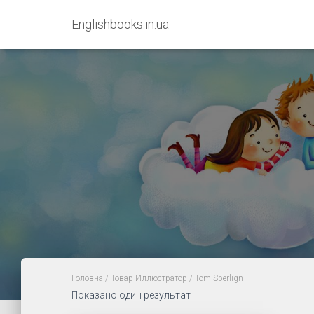
Englishbooks.in.ua
Головна
/ Товар Иллюстратор / Tom Sperlign
Показано один результат