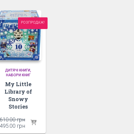
РОЗПРОДАЖ!
ДИТЯЧІ КНИГИ
НАБОРИ КНИГ
My Little
Library of
Snowy
Stories
Оригінальна
610.00
грн
ціна:
Поточна
495.00
грн
610.00 грн.
ціна: