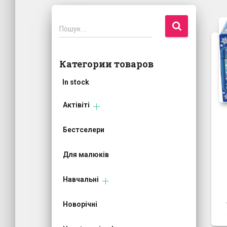
П
Пошук …
о
ш
у
Категории товаров
к
:
In stock
Актівіті
Бестселери
Для малюків
Навчальні
Новорічні