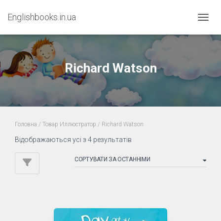
Englishbooks.in.ua
ПЕРЕМ
Richard Watson
Головна
/ Товар Иллюстратор / Richard Watson
Sorted
Відображаються усі з 4 результатів
by
latest