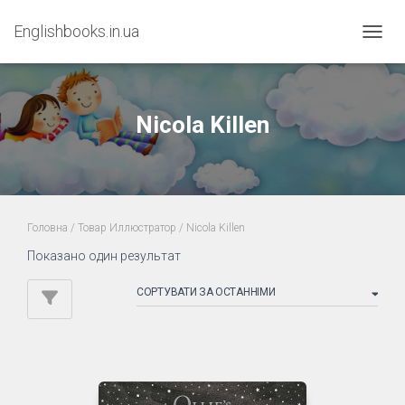
Englishbooks.in.ua
ПЕРЕМ
Nicola Killen
Головна
/ Товар Иллюстратор / Nicola Killen
Показано один результат