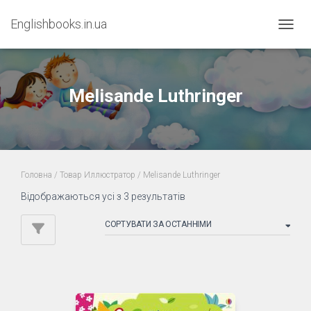
Englishbooks.in.ua
ПЕРЕМ
Melisande Luthringer
Головна
/ Товар Иллюстратор / Melisande Luthringer
Sorted
Відображаються усі з 3 результатів
by
latest