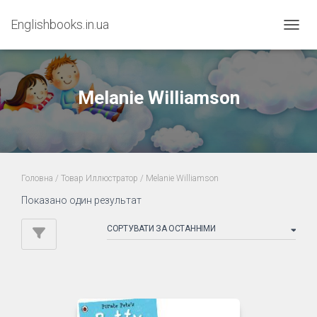
Englishbooks.in.ua
ПЕРЕМ
Melanie Williamson
Головна
/ Товар Иллюстратор / Melanie Williamson
Показано один результат