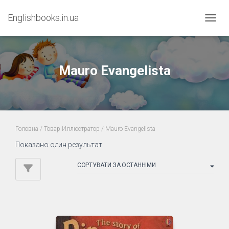
Englishbooks.in.ua
ПЕРЕМ
Mauro Evangelista
Головна
/ Товар Иллюстратор / Mauro Evangelista
Показано один результат