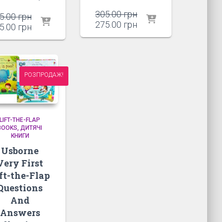
Оригінальна
305.00
грн
Оригінальна
5.00
грн
ціна:
Поточна
275.00
грн
ціна:
Поточна
5.00
грн
305.00 грн.
ціна:
305.00 грн.
ціна:
275.00 грн.
275.00 грн.
РОЗПРОДАЖ!
LIFT-THE-FLAP
BOOKS
ДИТЯЧІ
КНИГИ
Usborne
Very First
ft-the-Flap
Questions
And
Answers