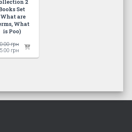
ollection 2
Books Set
(What are
erms, What
is Poo)
Оригінальна
0.00
грн
ціна:
Поточна
5.00
грн
580.00 грн.
ціна:
495.00 грн.