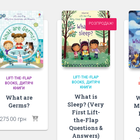
РОЗПРОДАЖ!
LIFT-THE-FLAP
LIFT-THE-FLAP
BOOKS
ДИТЯЧІ
BOOKS
ДИТЯЧІ
КНИГИ
КНИГИ
What is
What are
W
Sleep? (Very
Germs?
M
First Lift-
275.00
грн
the-Flap
Questions &
Q
Answers)