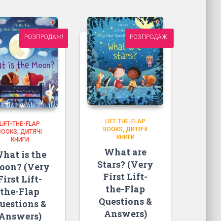
РОЗПРОДАЖ!
РОЗПРОДАЖ!
LIFT-THE-FLAP
LIFT-THE-FLAP
BOOKS
ДИТЯЧІ
BOOKS
ДИТЯЧІ
КНИГИ
КНИГИ
What are
hat is the
Stars? (Very
oon? (Very
First Lift-
First Lift-
the-Flap
the-Flap
Questions &
uestions &
Answers)
Answers)