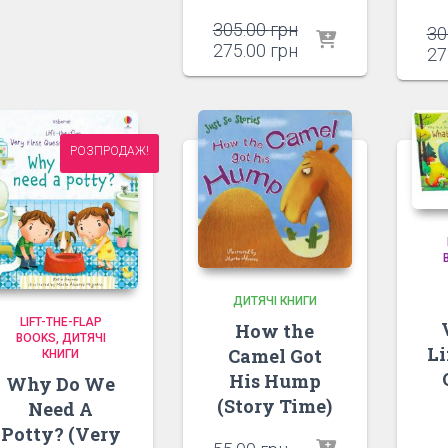
Оригінальна
305.00
грн
30
ціна:
Поточна
275.00
грн
27
305.00 грн.
ціна:
275.00 грн.
РОЗПРОДАЖ!
ДИТЯЧІ КНИГИ
LIFT-THE-FLAP
How the
BOOKS
ДИТЯЧІ
Li
Camel Got
КНИГИ
His Hump
Why Do We
(Story Time)
Need A
Potty? (Very