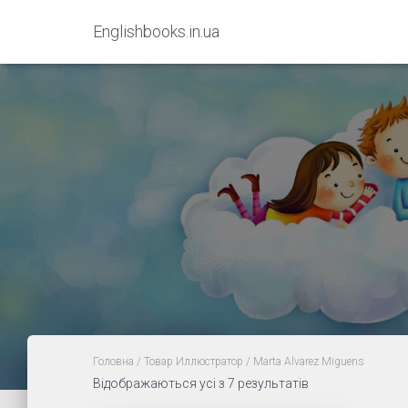
Englishbooks.in.ua
Головна
/ Товар Иллюстратор / Marta Alvarez Miguens
Sorted
Відображаються усі з 7 результатів
by