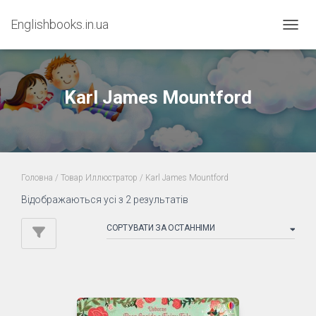
Englishbooks.in.ua
ПЕРЕМ
Karl James Mountford
Головна
/ Товар Иллюстратор / Karl James Mountford
Sorted
Відображаються усі з 2 результатів
by
latest