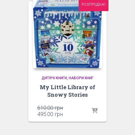
РОЗПРОДАЖ!
ДИТЯЧІ КНИГИ
НАБОРИ КНИГ
My Little Library of
Snowy Stories
Оригінальна
610.00
грн
ціна:
Поточна
495.00
грн
610.00 грн.
ціна:
495.00 грн.