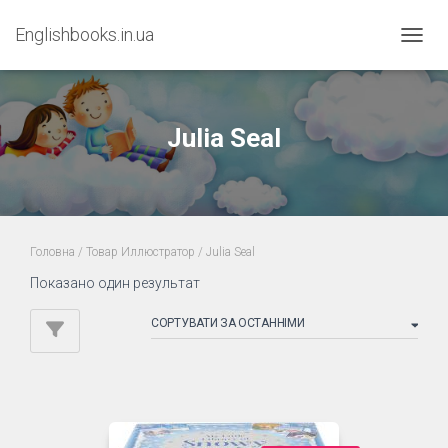
Englishbooks.in.ua
ПЕРЕМ
Julia Seal
Головна
/ Товар Иллюстратор / Julia Seal
Показано один результат