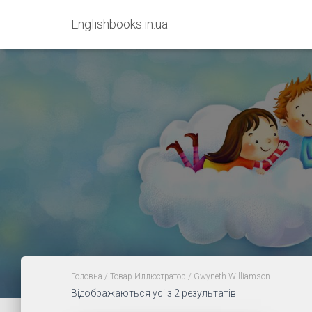
Englishbooks.in.ua
Головна
/ Товар Иллюстратор / Gwyneth Williamson
Sorted
Відображаються усі з 2 результатів
by