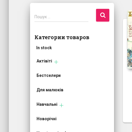
П
Пошук …
о
ш
у
Категории товаров
к
:
In stock
Актівіті
Бестселери
Для малюків
Навчальні
Новорічні