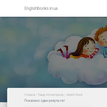
Englishbooks.in.ua
Головна
/ Товар Иллюстратор / Gerald Wood
Показано один результат