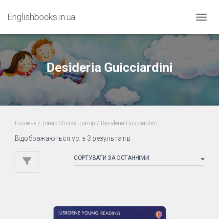
Englishbooks.in.ua
ПЕРЕМ
Desideria Guicciardini
Головна
/ Товар Иллюстратор / Desideria Guicciardini
Sorted
Відображаються усі з 3 результатів
by
latest