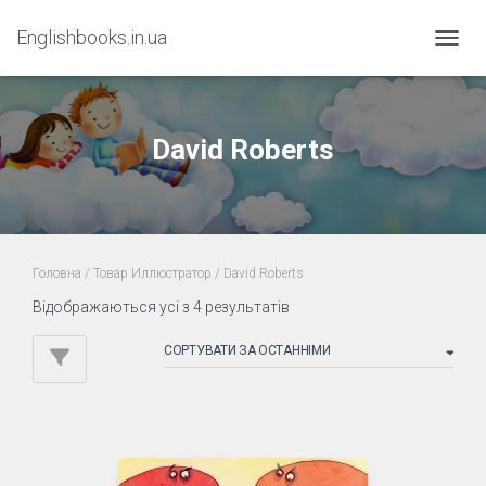
Englishbooks.in.ua
ПЕРЕМ
David Roberts
Головна
/ Товар Иллюстратор / David Roberts
Sorted
Відображаються усі з 4 результатів
by
latest