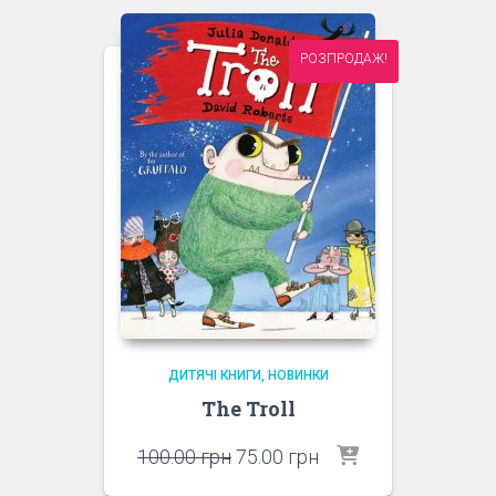
РОЗПРОДАЖ!
ДИТЯЧІ КНИГИ
НОВИНКИ
The Troll
Оригінальна
Поточна
100.00
грн
75.00
грн
ціна:
ціна: