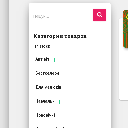
П
Пошук …
о
ш
у
Категории товаров
к
:
In stock
Актівіті
Бестселери
Для малюків
Навчальні
Новорічні