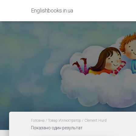
Englishbooks.in.ua
Головна
/ Товар Иллюстратор / Clement Hurd
Показано один результат