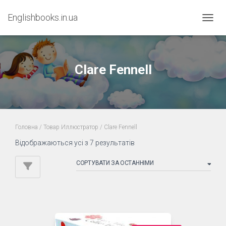
Englishbooks.in.ua
ПЕРЕМ
Clare Fennell
Головна
/ Товар Иллюстратор / Clare Fennell
Sorted
Відображаються усі з 7 результатів
by
latest